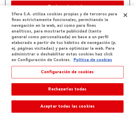
Sfera S.A. utiliza cookies propias y de terceros para
fines estrictamente funcionales, permitiendo la
navegación en la web, así como para fines
analíticos, para mostrarte publicidad (tanto
general como personalizada) en base a un perfil
elaborado a partir de tus hábitos de navegación (p.
ej. páginas visitadas) y para optimizar la web. Para
Aceptar
administrar o deshabilitar estas cookies haz click
en Configuración de Cookies.
Política de cookies
Continuar
Configuración de cookies
Tu cuenta te da acceso a todas nuestras tiendas y servicios
Rechazarlas todas
Aceptar todas las cookies