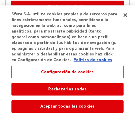
Sfera S.A. utiliza cookies propias y de terceros para
fines estrictamente funcionales, permitiendo la
navegación en la web, así como para fines
analíticos, para mostrarte publicidad (tanto
general como personalizada) en base a un perfil
elaborado a partir de tus hábitos de navegación (p.
ej. páginas visitadas) y para optimizar la web. Para
Aceptar
administrar o deshabilitar estas cookies haz click
en Configuración de Cookies.
Política de cookies
Continuar
Configuración de cookies
Tu cuenta te da acceso a todas nuestras tiendas y servicios
Rechazarlas todas
Aceptar todas las cookies