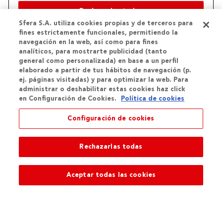
Sfera S.A. utiliza cookies propias y de terceros para
fines estrictamente funcionales, permitiendo la
navegación en la web, así como para fines
analíticos, para mostrarte publicidad (tanto
general como personalizada) en base a un perfil
elaborado a partir de tus hábitos de navegación (p.
ej. páginas visitadas) y para optimizar la web. Para
Aceptar
administrar o deshabilitar estas cookies haz click
en Configuración de Cookies.
Política de cookies
Continuar
Configuración de cookies
Tu cuenta te da acceso a todas nuestras tiendas y servicios
Rechazarlas todas
Aceptar todas las cookies